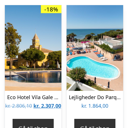
-18%
Eco Hotel Vila Gale Albacora
Lejligheder Do Parque
Den
Den
kr.
2.806,10
kr.
2.307,00
kr.
1.864,00
oprindelige
aktuelle
pris
pris