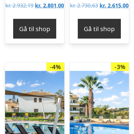
Den
Den
Den
D
kr.
2.932,19
kr.
2.801,00
kr.
2.730,63
kr.
2.615,00
oprindelige
aktuelle
oprindelige
ak
pris
pris
pris
pr
Gå til shop
Gå til shop
var:
er:
var:
er
kr. 2.932,19.
kr. 2.801,00.
kr. 2.730,63.
kr
-4%
-3%