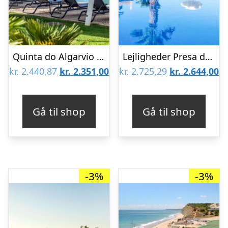
Quinta do Algarvio Village
Lejligheder Presa de Moura – inkl. billeje
Den
Den
Den
D
kr.
2.440,87
kr.
2.351,00
kr.
2.725,29
kr.
2.644,00
oprindelige
aktuelle
oprindelige
ak
pris
pris
pris
pr
Gå til shop
Gå til shop
var:
er:
var:
er
kr. 2.440,87.
kr. 2.351,00.
kr. 2.725,29.
kr
-3%
-3%