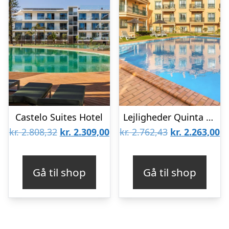
Castelo Suites Hotel
Lejligheder Quinta Pedra dos Bicos
Den
Den
Den
D
kr.
2.808,32
kr.
2.309,00
kr.
2.762,43
kr.
2.263,00
oprindelige
aktuelle
oprindelige
ak
pris
pris
pris
pr
Gå til shop
Gå til shop
var:
er:
var:
er
kr. 2.808,32.
kr. 2.309,00.
kr. 2.762,43.
kr