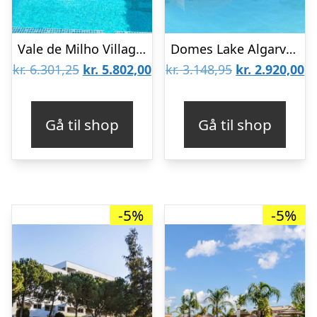
Vale de Milho Village – Inklusiv billeje
Domes Lake Algarve, Autograph Collection by Marriott
Den
Den
Den
D
kr.
6.301,25
kr.
5.802,00
kr.
3.148,95
kr.
2.920,00
oprindelige
aktuelle
oprindelige
ak
pris
pris
pris
pr
Gå til shop
Gå til shop
var:
er:
var:
er
kr. 6.301,25.
kr. 5.802,00.
kr. 3.148,95.
kr
-5%
-5%