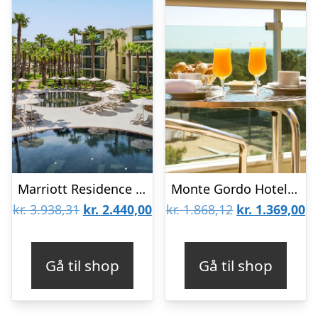
Marriott Residence Salgados Resort
Monte Gordo Hotel & Spa
Den
Den
Den
D
kr.
3.938,31
kr.
2.440,00
kr.
1.868,12
kr.
1.369,00
oprindelige
aktuelle
oprindelige
ak
pris
pris
pris
pr
Gå til shop
Gå til shop
var:
er:
var:
er
kr. 3.938,31.
kr. 2.440,00.
kr. 1.868,12.
kr