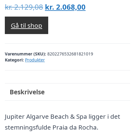
Den
Den
kr.
2.129,08
kr.
2.068,00
oprindelige
aktuelle
pris
pris
Gå til shop
var:
er:
kr. 2.129,08.
kr. 2.068,00.
Varenummer (SKU):
8202276532681821019
Kategori:
Produkter
Beskrivelse
Jupiter Algarve Beach & Spa ligger i det
stemningsfulde Praia da Rocha.