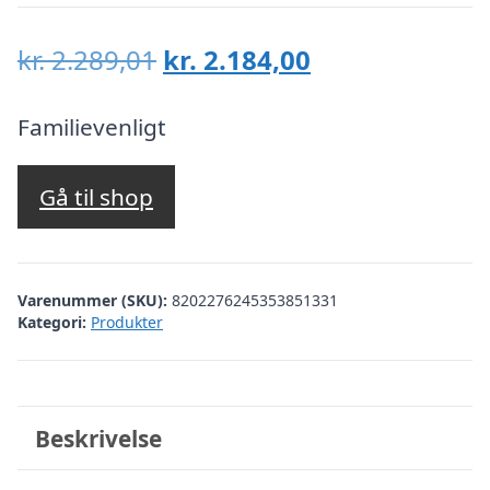
Den
Den
kr.
2.289,01
kr.
2.184,00
oprindelige
aktuelle
pris
pris
Familievenligt
var:
er:
kr. 2.289,01.
kr. 2.184,00.
Gå til shop
Varenummer (SKU):
8202276245353851331
Kategori:
Produkter
Beskrivelse